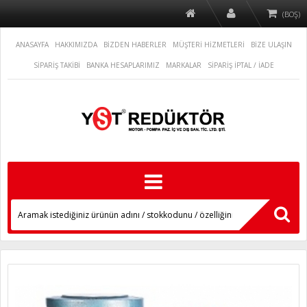
(BOŞ)
ANASAYFA
HAKKIMIZDA
BİZDEN HABERLER
MÜŞTERİ HİZMETLERİ
BİZE ULAŞIN
SİPARİŞ TAKİBİ
BANKA HESAPLARIMIZ
MARKALAR
SİPARİŞ İPTAL / İADE