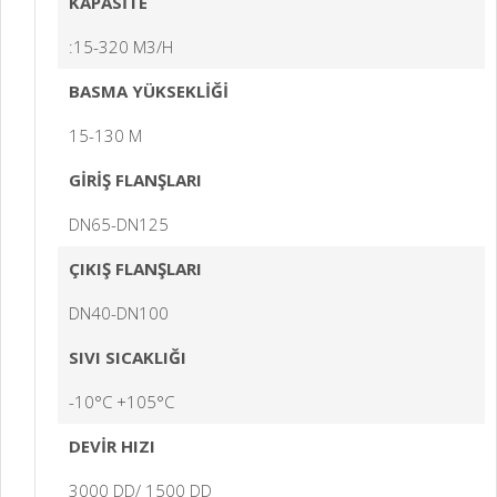
KAPASİTE
:15-320 M3/H
BASMA YÜKSEKLİĞİ
15-130 M
GİRİŞ FLANŞLARI
DN65-DN125
ÇIKIŞ FLANŞLARI
DN40-DN100
SIVI SICAKLIĞI
-10°C +105°C
DEVİR HIZI
3000 DD/ 1500 DD