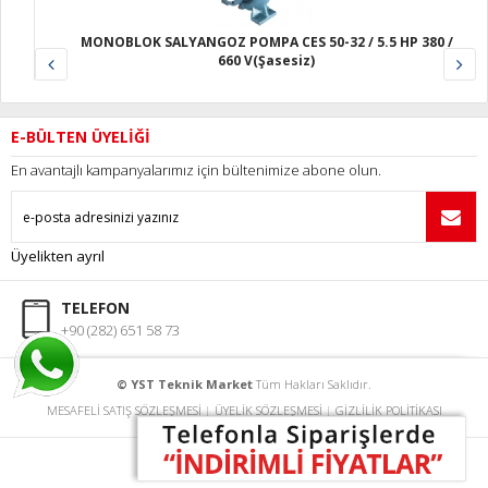
ES 50-32 / 5.5 HP 380 /
MONOBLOK SALYANGOZ POMPA CES 50-26 
esiz)
V(Şasesiz)
E-BÜLTEN ÜYELİĞİ
En avantajlı kampanyalarımız için bültenimize abone olun.
Üyelikten ayrıl
TELEFON
+90 (282) 651 58 73
© YST Teknik Market
Tüm Hakları Saklıdır.
MESAFELİ SATIŞ SÖZLEŞMESİ
|
ÜYELİK SÖZLEŞMESİ
|
GİZLİLİK POLİTİKASI
®
STORE PLUS
İLE HAZIRLANMIŞTIR