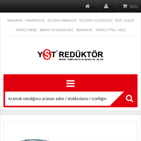
(BOŞ)
ANASAYFA
HAKKIMIZDA
BİZDEN HABERLER
MÜŞTERİ HİZMETLERİ
BİZE ULAŞIN
SİPARİŞ TAKİBİ
BANKA HESAPLARIMIZ
MARKALAR
SİPARİŞ İPTAL / İADE