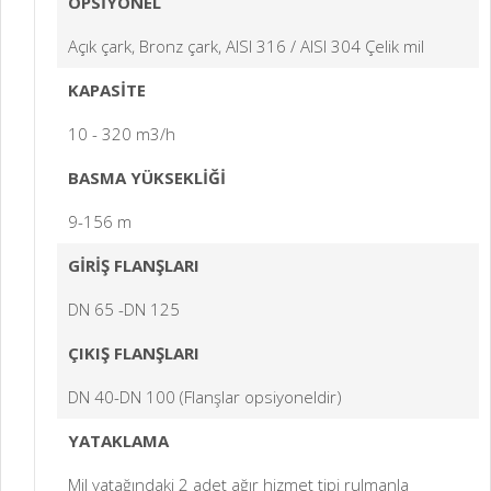
OPSİYONEL
Açık çark, Bronz çark, AISI 316 / AISI 304 Çelik mil
KAPASİTE
10 - 320 m3/h
BASMA YÜKSEKLİĞİ
9-156 m
GİRİŞ FLANŞLARI
DN 65 -DN 125
ÇIKIŞ FLANŞLARI
DN 40-DN 100 (Flanşlar opsiyoneldir)
YATAKLAMA
Mil yatağındaki 2 adet ağır hizmet tipi rulmanla