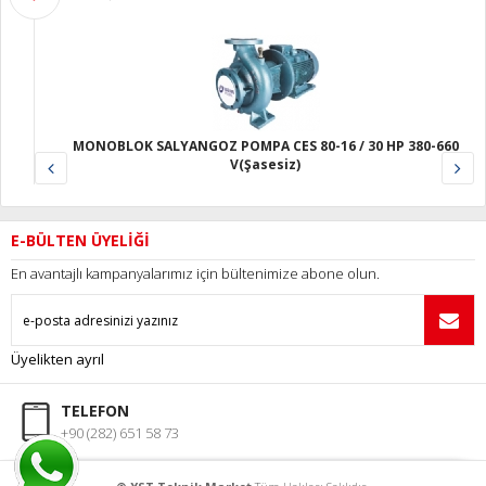
-16 / 30 HP 380-660
AS-15 / 15 HP 3000 DD SALYANGOZ KAPL
POMPA(POMPA+MOT. AKUPLE)
E-BÜLTEN ÜYELİĞİ
En avantajlı kampanyalarımız için bültenimize abone olun.
Üyelikten ayrıl
TELEFON
+90 (282) 651 58 73