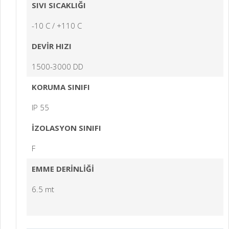
SIVI SICAKLIĞI
-10 C / +110 C
DEVİR HIZI
1500-3000 DD
KORUMA SINIFI
IP 55
İZOLASYON SINIFI
F
EMME DERİNLİĞİ
6.5 mt