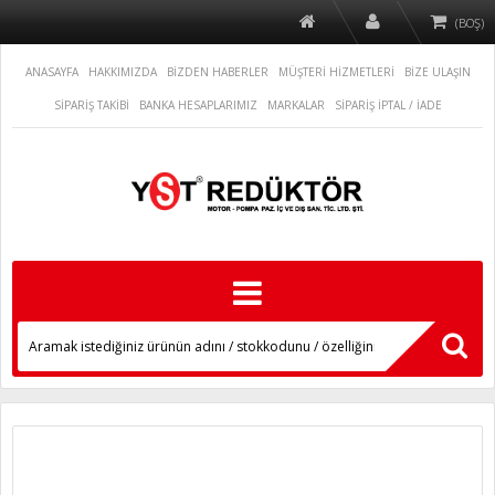
(BOŞ)
ANASAYFA
HAKKIMIZDA
BİZDEN HABERLER
MÜŞTERİ HİZMETLERİ
BİZE ULAŞIN
SİPARİŞ TAKİBİ
BANKA HESAPLARIMIZ
MARKALAR
SİPARİŞ İPTAL / İADE