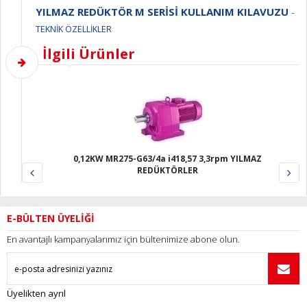
YILMAZ REDÜKTÖR M SERİSİ KULLANIM KILAVUZU
-
TEKNİK ÖZELLİKLER
İlgili Ürünler
4a i418,57 3,3rpm YILMAZ
0,12KW MR275-G63/4a i149,0
DÜKTÖRLER
REDÜKTÖRLE
E-BÜLTEN ÜYELİĞİ
En avantajlı kampanyalarımız için bültenimize abone olun.
Üyelikten ayrıl