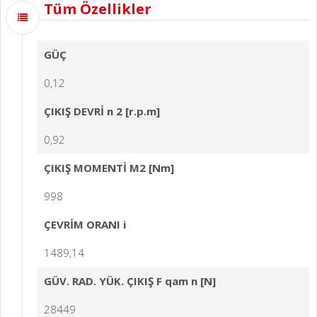
Tüm Özellikler
GÜÇ
0,12
ÇIKIŞ DEVRİ n 2 [r.p.m]
0,92
ÇIKIŞ MOMENTİ M2 [Nm]
998
ÇEVRİM ORANI i
1489,14
GÜV. RAD. YÜK. ÇIKIŞ F qam n [N]
28449