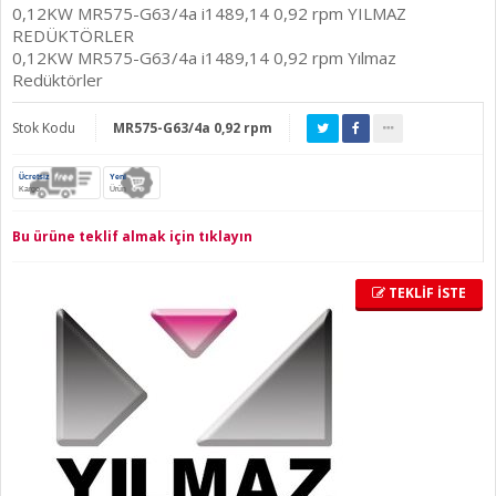
0,12KW MR575-G63/4a i1489,14 0,92 rpm YILMAZ
REDÜKTÖRLER
0,12KW MR575-G63/4a i1489,14 0,92 rpm Yılmaz
Redüktörler
Stok Kodu
MR575-G63/4a 0,92 rpm
Ücretsiz
Yeni
Kargo
Ürün
Bu ürüne teklif almak için tıklayın
TEKLİF İSTE