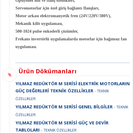
Opsiyonel mil ve flanş özellikleri,
Servomotorlar için özel giriş bağlantı flanşları,
Motor arkası elektromanyetik fren (24V/220V/380V),
Mekanik kilit uygulaması,
500-1024 pulse enkoderli çözümler,
Frekans invertörlü uygulamalarda motorlar için bağımsız fan
uygulaması.
Ürün Dökümanları
YILMAZ REDÜKTÖR M SERİSİ ELEKTRİK MOTORLARIN
GÜÇ DEĞERLERİ TEKNİK ÖZELLİKLER
-
TEKNİK
ÖZELLİKLER
YILMAZ REDÜKTÖR M SERİSİ GENEL BİLGİLER
-
TEKNİK
ÖZELLİKLER
YILMAZ REDÜKTÖR M SERİSİ GÜÇ VE DEVİR
TABLOLARI
-
TEKNİK ÖZELLİKLER