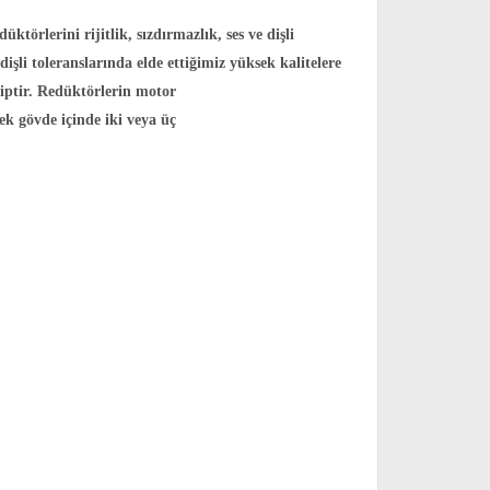
örlerini rijitlik, sızdırmazlık, ses ve dişli
şli toleranslarında elde ettiğimiz yüksek kalitelere
iptir. Redüktörlerin motor
ek gövde içinde iki veya üç