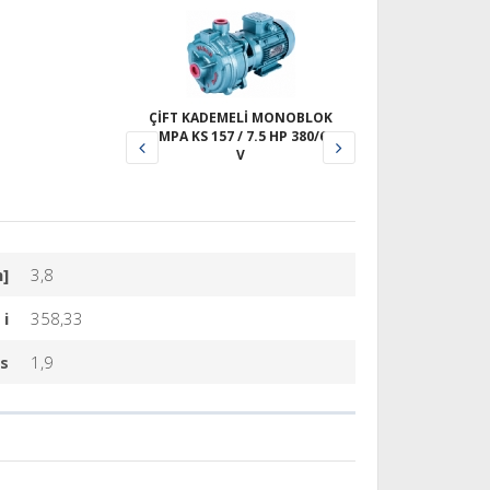
ÇİFT KADEMELİ MONOBLOK
POMPA KS 157 / 7.5 HP 380/660
V
m]
3,8
i
358,33
s
1,9