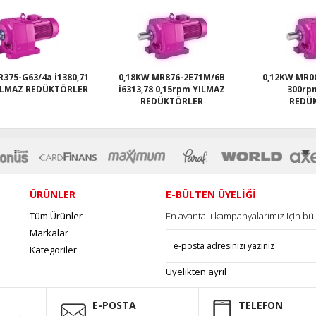
0,18KW MR876-2E71M/6B
0,12KW MR002-G63/4a i4,56
i6313,78 0,15rpm YILMAZ
300rpm YILMAZ
3
REDÜKTÖRLER
REDÜKTÖRLER
ÜRÜNLER
E-BÜLTEN ÜYELİĞİ
Tüm Ürünler
En avantajlı kampanyalarımız için b
Markalar
Kategoriler
Üyelikten ayrıl
E-POSTA
TELEFON