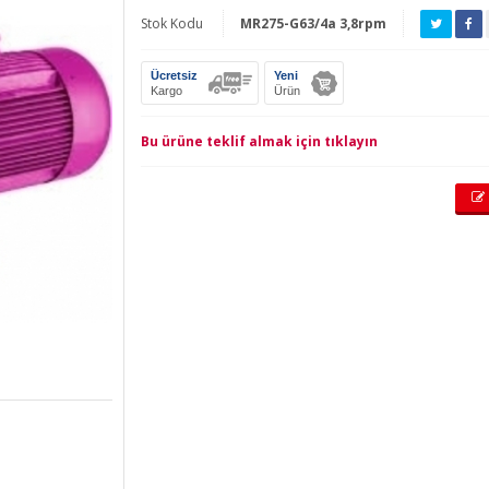
Stok Kodu
MR275-G63/4a 3,8rpm
Ücretsiz
Yeni
Kargo
Ürün
Bu ürüne teklif almak için tıklayın