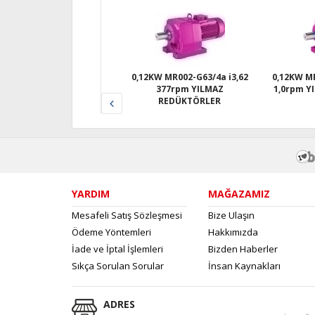
0,12KW MR002-G63/4a i3,62
0,12KW MR375-G63/4a i1380,71
377rpm YILMAZ
1,0rpm YILMAZ REDÜKTÖRLER
REDÜKTÖRLER
YARDIM
MAĞAZAMIZ
Mesafeli Satış Sözleşmesi
Bize Ulaşın
Ödeme Yöntemleri
Hakkımızda
İade ve İptal İşlemleri
Bizden Haberler
Sıkça Sorulan Sorular
İnsan Kaynakları
ADRES