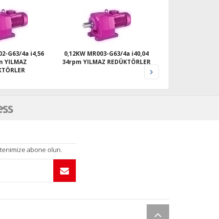
0,12KW MR003-G63/4a i40,04
0,12KW MR284-G63/4a i368,77
0,12
4rpm YILMAZ REDÜKTÖRLER
3,7rpm YILMAZ REDÜKTÖRLER
ültenimize abone olun.