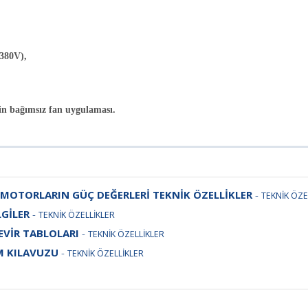
/380V),
in bağımsız fan uygulaması.
 MOTORLARIN GÜÇ DEĞERLERİ TEKNİK ÖZELLİKLER
-
TEKNİK ÖZE
LGİLER
-
TEKNİK ÖZELLİKLER
EVİR TABLOLARI
-
TEKNİK ÖZELLİKLER
M KILAVUZU
-
TEKNİK ÖZELLİKLER