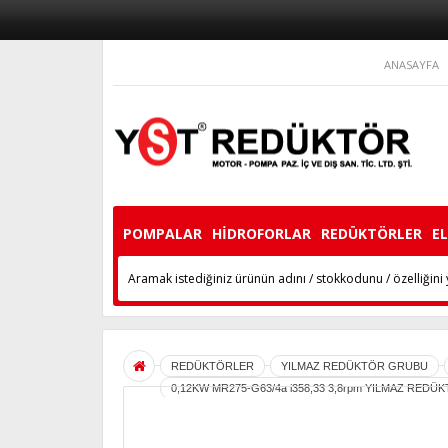
ANASAYFA
POMPALAR
HİDROFORLAR
REDÜKTÖRLER
E
REDÜKTÖRLER
YILMAZ REDÜKTÖR GRUBU
0,12KW MR275-G63/4a i358,33 3,8rpm YILMAZ REDÜ