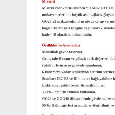
M Serisi
M serisi redüktörler bilinen YILMAZ REDÜKTÖR k
mukavemetlerinde büyük avantajlar sağlayan tek
GG20-22 malzemeden olan gövde cevap vermekte
bağlantısı müşteri isteğine bağlı olarak stand
kademeli olarak sunulmaktadır.
Özellikler ve Avantajları
Monoblok gövde tasarımı,
Geniş tahvil oranı ve yüksek tork değerleri ile
redüktörlerin aynı gövdede sunulması,
6 kademeye kadar redüksiyon artırımı seçeneği
Standart IEC B5 ve B14 motor bağlayabilme i
Elektromanyetik frenler ile seçilebilmesi,
Yüksek ömürlü rulman kullanımı,
GG20 ve GGG40 dökme demir gövde malzemes
58-62 HRc değerleri arasında sertleştirilmiş ve t