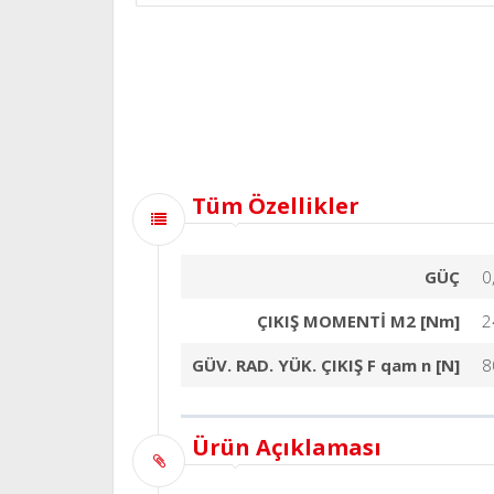
Tüm Özellikler
GÜÇ
0
ÇIKIŞ MOMENTİ M2 [Nm]
2
GÜV. RAD. YÜK. ÇIKIŞ F qam n [N]
8
Ürün Açıklaması