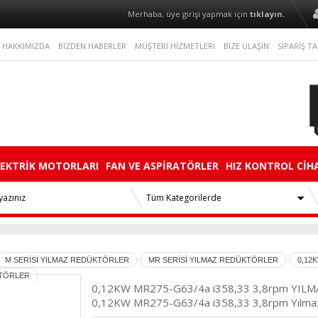
Merhaba, üye girişi yapmak için
tıklayın.
HAKKIMIZDA
BİZDEN HABERLER
MÜŞTERİ HİZMETLERİ
BİZE ULAŞIN
SİPARİŞ TA
LEKTRİK MOTORLARI
FAN VE ASPİRATÖRLER
HIZ KONTROL CİH
M SERİSİ YILMAZ REDÜKTÖRLER
MR SERİSİ YILMAZ REDÜKTÖRLER
0,12
KTÖRLER
0,12KW MR275-G63/4a i358,33 3,8rpm YI
0,12KW MR275-G63/4a i358,33 3,8rpm Yılmaz