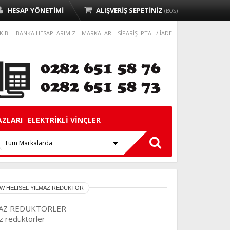
HESAP YÖNETİMİ
ALIŞVERİŞ SEPETİNİZ
(BOŞ)
KİBİ
BANKA HESAPLARIMIZ
MARKALAR
SİPARİŞ İPTAL / İADE
AZLARI
ELEKTRİKLİ VİNÇLER
KW HELİSEL YILMAZ REDÜKTÖR
LMAZ REDÜKTÖRLER
 redüktörler