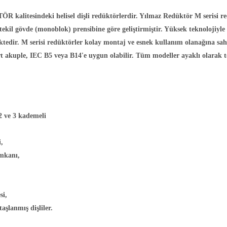
alitesindeki helisel dişli redüktörlerdir. Yılmaz Redüktör M serisi redükt
il gövde (monoblok) prensibine göre geliştirmiştir. Yüksek teknolojiyle di
dir. M serisi redüktörler kolay montaj ve esnek kullanım olanağına sah
art akuple, IEC B5 veya B14'e uygun olabilir. Tüm modeller ayaklı olarak t
 2 ve 3 kademeli
,
mkanı,
i,
aşlanmış dişliler.