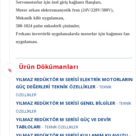
Servomotorlar için özel giriş bağlantı flanşları,
Motor arkası elektromanyetik fren (24V/220V/380V),
Mekanik kilit uygulaması,
500-1024 pulse enkoderli çözümler,
Frekans invertörlü uygulamalarda motorlar için bağımsız fan
uygulaması.
Ürün Dökümanları
YILMAZ REDÜKTÖR M SERİSİ ELEKTRİK MOTORLARIN
GÜÇ DEĞERLERİ TEKNİK ÖZELLİKLER
-
TEKNİK
ÖZELLİKLER
YILMAZ REDÜKTÖR M SERİSİ GENEL BİLGİLER
-
TEKNİK
ÖZELLİKLER
YILMAZ REDÜKTÖR M SERİSİ GÜÇ VE DEVİR
TABLOLARI
-
TEKNİK ÖZELLİKLER
YILMAZ REDÜKTÖR M SERİSİ KULLANIM KILAVUZU
-