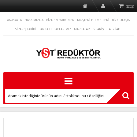
(BOŞ)
ANASAYFA
HAKKIMIZDA
BİZDEN HABERLER
MÜŞTERİ HİZMETLERİ
BİZE ULAŞIN
SİPARİŞ TAKİBİ
BANKA HESAPLARIMIZ
MARKALAR
SİPARİŞ İPTAL / İADE