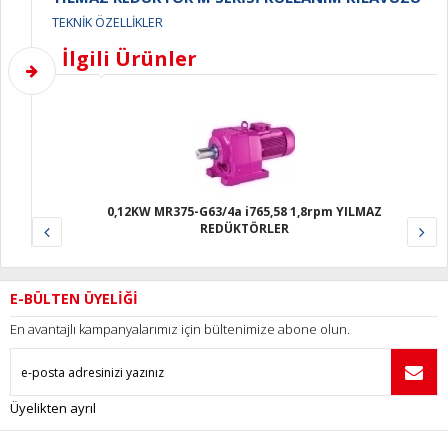
TEKNİK ÖZELLİKLER
İlgili Ürünler
4a i765,58 1,8rpm YILMAZ
0,12KW MR575-G63/4a i2313,18
DÜKTÖRLER
REDÜKTÖRLE
E-BÜLTEN ÜYELİĞİ
En avantajlı kampanyalarımız için bültenimize abone olun.
Üyelikten ayrıl