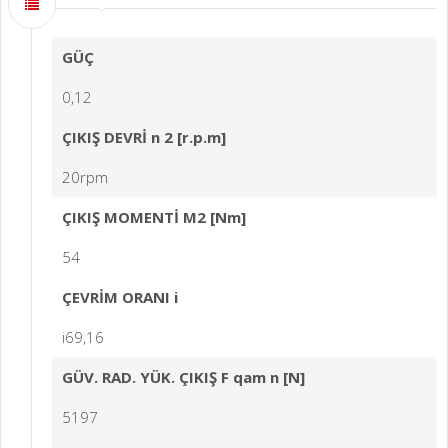
GÜÇ
0,12
ÇIKIŞ DEVRİ n 2 [r.p.m]
20rpm
ÇIKIŞ MOMENTİ M2 [Nm]
54
ÇEVRİM ORANI i
i69,16
GÜV. RAD. YÜK. ÇIKIŞ F qam n [N]
5197