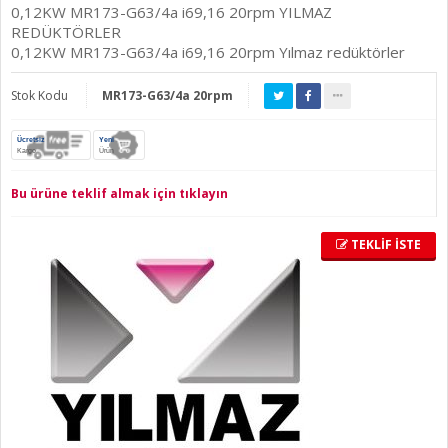
0,12KW MR173-G63/4a i69,16 20rpm YILMAZ
REDÜKTÖRLER
0,12KW MR173-G63/4a i69,16 20rpm Yılmaz redüktörler
Stok Kodu
MR173-G63/4a 20rpm
Ücretsiz
Yeni
Kargo
Ürün
Bu ürüne teklif almak için tıklayın
TEKLİF İSTE