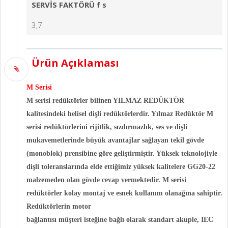
SERVİS FAKTÖRÜ f s
3,7
Ürün Açıklaması
M Serisi
M serisi redüktörler bilinen YILMAZ REDÜKTÖR
kalitesindeki helisel dişli redüktörlerdir. Yılmaz Redüktör M
serisi redüktörlerini rijitlik, sızdırmazlık, ses ve dişli
mukavemetlerinde büyük avantajlar sağlayan tekil gövde
(monoblok) prensibine göre geliştirmiştir. Yüksek teknolojiyle
dişli toleranslarında elde ettiğimiz yüksek kalitelere GG20-22
malzemeden olan gövde cevap vermektedir. M serisi
redüktörler kolay montaj ve esnek kullanım olanağına sahiptir.
Redüktörlerin motor
bağlantısı müşteri isteğine bağlı olarak standart akuple, IEC