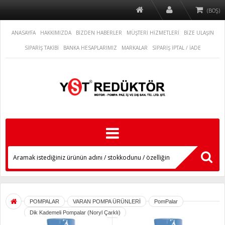
(BOŞ)
ANASAYFA
HAKKIMIZDA
BİZDEN HABERLER
MÜŞTERİ HİZMETLERİ
BİZE ULAŞIN
SİPARİŞ TAKİBİ
BANKA HESAPLARIMIZ
MARKALAR
SİPARİŞ İPTAL / İADE
POMPALAR
VARAN POMPA ÜRÜNLERİ
PomPalar
Dik Kademeli Pompalar (Noryl Çarklı)