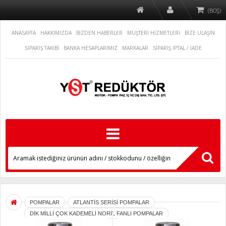
(BOŞ)
ANASAYFA
HAKKIMIZDA
BİZDEN HABERLER
MÜŞTERİ HİZMETLERİ
BİZE ULAŞIN
SİPARİŞ TAKİBİ
BANKA HESAPLARIMIZ
MARKALAR
SİPARİŞ İPTAL / İADE
POMPALAR
ATLANTİS SERİSİ POMPALAR
DİK MİLLİ ÇOK KADEMELİ NORİL FANLI POMPALAR