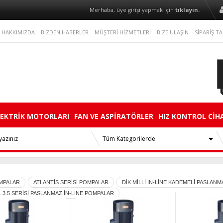
Merhaba, üye girişi yapmak için
tıklayın.
HAKKIMIZDA
BİZDEN HABERLER
MÜŞTERİ HİZMETLERİ
BİZE ULAŞIN
SİPARİŞ TA
LEKTRİK MOTORLARI
FAN VE ASPİRATÖRLER
HIZ KONTROL CİH
MPALAR
ATLANTİS SERİSİ POMPALAR
DİK MİLLİ IN-LİNE KADEMELİ PASLAN
 3.5 SERİSİ PASLANMAZ İN-LINE POMPALAR