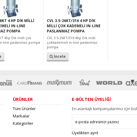
6KT 4 HP DİK MİLLİ
CVL 3.5-26KT/316 4 HP DİK
MELİ IN-LINE
MİLLİ ÇOK KADEMELİ IN-LINE
AZ POMPA
PASLANMAZ POMPA
KT 4hp Dik milli çok
CVL 3.5-26KT/316 4hp Dik milli
in-line paslanmaz pompa
çokkademeli in-line paslanmaz
pompa
e
İncele
ÜRÜNLER
E-BÜLTEN ÜYELİĞİ
Tüm Ürünler
En avantajlı kampanyalarımız için b
Markalar
Kategoriler
Üyelikten ayrıl