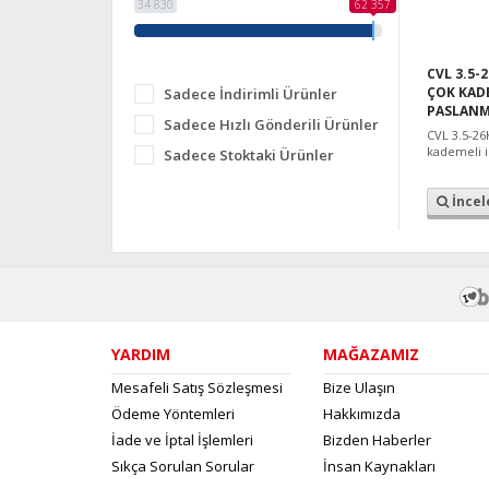
34 830
62 357
CVL 3.5-2
ÇOK KADE
Sadece İndirimli Ürünler
PASLANM
Sadece Hızlı Gönderili Ürünler
CVL 3.5-26
kademeli 
Sadece Stoktaki Ürünler
İncel
YARDIM
MAĞAZAMIZ
Mesafeli Satış Sözleşmesi
Bize Ulaşın
Ödeme Yöntemleri
Hakkımızda
İade ve İptal İşlemleri
Bizden Haberler
Sıkça Sorulan Sorular
İnsan Kaynakları