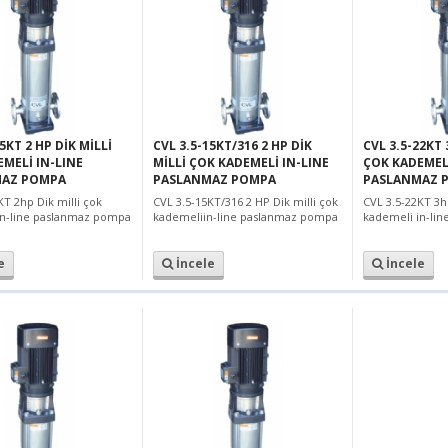
5KT 2 HP DİK MİLLİ
CVL 3.5-15KT/316 2 HP DİK
CVL 3.5-22KT 
MELİ IN-LINE
MİLLİ ÇOK KADEMELİ IN-LINE
ÇOK KADEMELİ
AZ POMPA
PASLANMAZ POMPA
PASLANMAZ 
KT 2hp Dik milli çok
CVL 3.5-15KT/316 2 HP Dik milli çok
CVL 3.5-22KT 3hp
in-line paslanmaz pompa
kademeliin-line paslanmaz pompa
kademeli in-li
e
İncele
İncele