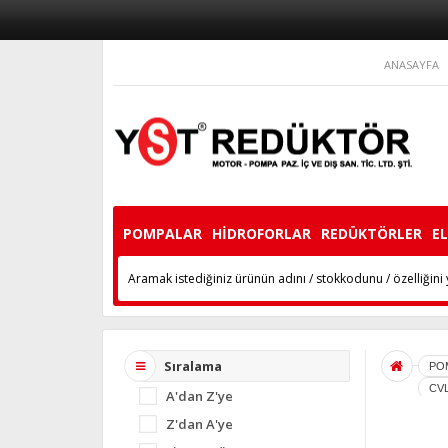
ANASAYFA
POMPALAR
HİDROFORLAR
REDÜKTÖRLER
E
Sıralama
PO
CVL
A'dan Z'ye
Z'dan A'ye