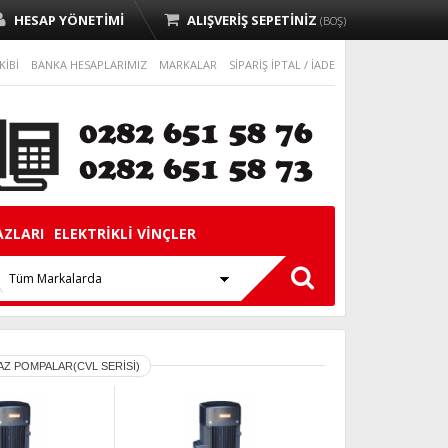
HESAP YÖNETİMİ
ALIŞVERİŞ SEPETİNİZ
(BOŞ)
KİBİ
BANKA HESAPLARIMIZ
MARKALAR
SİPARİŞ İPTAL / İADE
AZLARI
ELEKTRİKLİ VİNÇLER
MAZ POMPALAR(CVL SERİSİ)