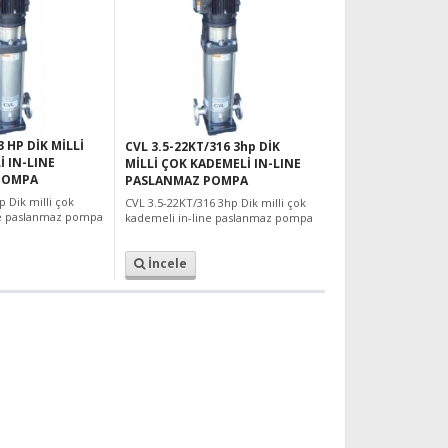
3 HP DİK MİLLİ
CVL 3.5-22KT/316 3hp DİK
 IN-LINE
MİLLİ ÇOK KADEMELİ IN-LINE
POMPA
PASLANMAZ POMPA
 Dik milli çok
CVL 3.5-22KT/316 3hp Dik milli çok
ne paslanmaz pompa
kademeli in-line paslanmaz pompa
İncele