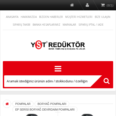
(BOŞ)
ANASAYFA
HAKKIMIZDA
BİZDEN HABERLER
MÜŞTERİ HİZMETLERİ
BİZE ULAŞIN
SİPARİŞ TAKİBİ
BANKA HESAPLARIMIZ
MARKALAR
SİPARİŞ İPTAL / İADE
POMPALAR
BORYAĞ POMPALARI
EP SERİSİ BORYAĞ DEVİRDAİM POMPALARI