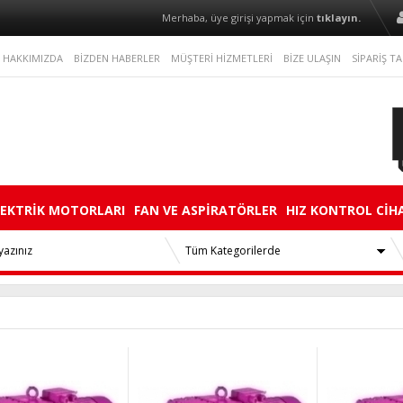
Merhaba, üye girişi yapmak için
tıklayın.
HAKKIMIZDA
BİZDEN HABERLER
MÜŞTERİ HİZMETLERİ
BİZE ULAŞIN
SİPARİŞ TA
LEKTRİK MOTORLARI
FAN VE ASPİRATÖRLER
HIZ KONTROL CİH