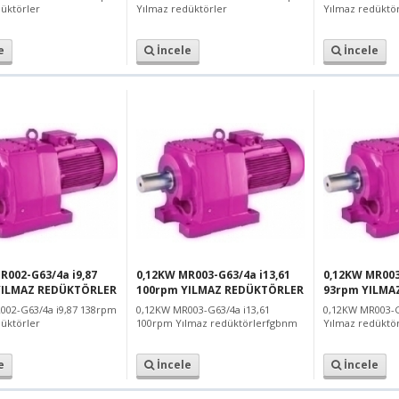
üktörler
Yılmaz redüktörler
Yılmaz redüktör
e
İncele
İncele
R002-G63/4a i9,87
0,12KW MR003-G63/4a i13,61
0,12KW MR003
YILMAZ REDÜKTÖRLER
100rpm YILMAZ REDÜKTÖRLER
93rpm YILMA
002-G63/4a i9,87 138rpm
0,12KW MR003-G63/4a i13,61
0,12KW MR003-G
üktörler
100rpm Yılmaz redüktörlerfgbnm
Yılmaz redüktö
e
İncele
İncele