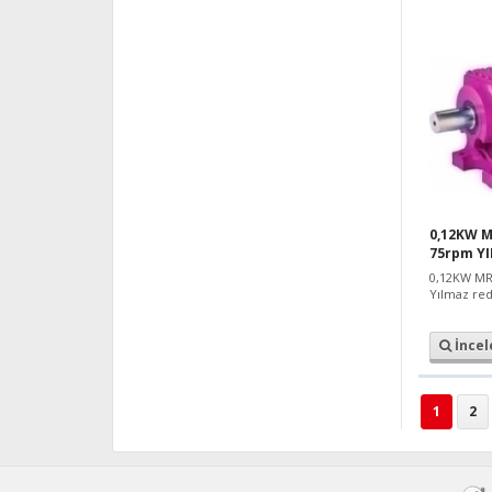
0,12KW M
75rpm Y
0,12KW MR
Yılmaz re
İncel
1
2