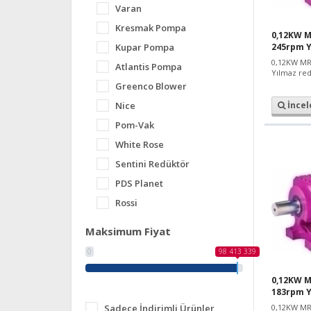
Varan
Kresmak Pompa
0,12KW M
Kupar Pompa
245rpm 
0,12KW MR
Atlantis Pompa
Yılmaz red
Greenco Blower
Nice
İncel
Pom-Vak
White Rose
Sentini Redüktör
PDS Planet
Rossi
Maksimum Fiyat
0
98 413 339
0,12KW M
183rpm 
Sadece İndirimli Ürünler
0,12KW MR