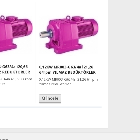
-G63/4a i20,66
0,12KW MR003-G63/4a i21,26
Z REDÜKTÖRLER
64rpm YILMAZ REDÜKTÖRLER
63/4a i20,66 66rpm
0,12KW MR003-G63/4a i21,26 64rpm
ler
Yılmaz redüktörler
İncele