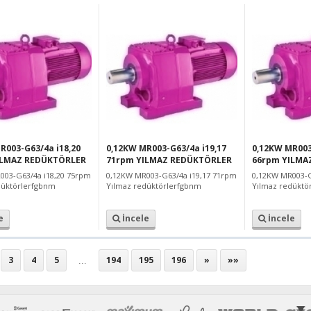
R003-G63/4a i18,20
0,12KW MR003-G63/4a i19,17
0,12KW MR003
ILMAZ REDÜKTÖRLER
71rpm YILMAZ REDÜKTÖRLER
66rpm YILMA
003-G63/4a i18,20 75rpm
0,12KW MR003-G63/4a i19,17 71rpm
0,12KW MR003-G
düktörlerfgbnm
Yılmaz redüktörlerfgbnm
Yılmaz redüktör
e
İncele
İncele
...
3
4
5
194
195
196
»
»»