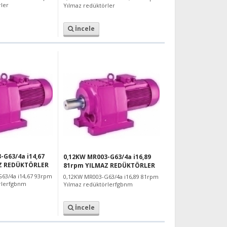
ler
Yılmaz redüktörler
İncele
-G63/4a i14,67
0,12KW MR003-G63/4a i16,89
Z REDÜKTÖRLER
81rpm YILMAZ REDÜKTÖRLER
63/4a i14,67 93rpm
0,12KW MR003-G63/4a i16,89 81rpm
rlerfgbnm
Yılmaz redüktörlerfgbnm
İncele