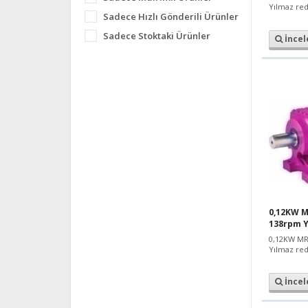
Yılmaz red
Sadece Hızlı Gönderili Ürünler
Sadece Stoktaki Ürünler
İncel
0,12KW M
138rpm 
0,12KW MR
Yılmaz red
İncel