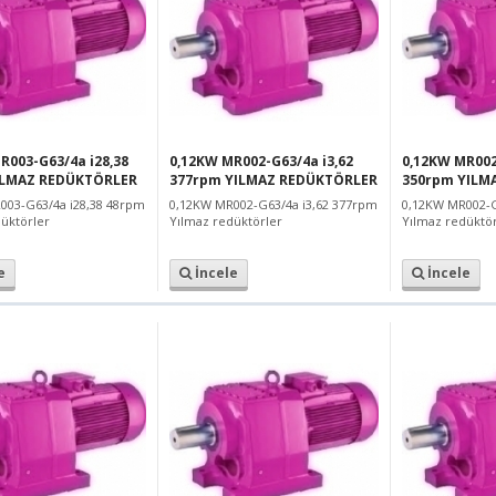
R003-G63/4a i28,38
0,12KW MR002-G63/4a i3,62
0,12KW MR002
ILMAZ REDÜKTÖRLER
377rpm YILMAZ REDÜKTÖRLER
350rpm YILM
003-G63/4a i28,38 48rpm
0,12KW MR002-G63/4a i3,62 377rpm
0,12KW MR002-G
üktörler
Yılmaz redüktörler
Yılmaz redüktör
e
İncele
İncele