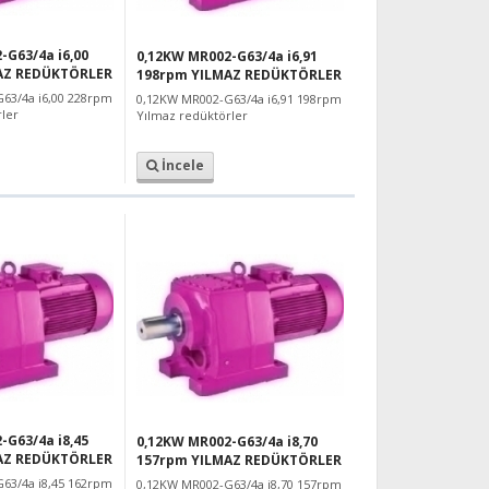
-G63/4a i6,00
0,12KW MR002-G63/4a i6,91
AZ REDÜKTÖRLER
198rpm YILMAZ REDÜKTÖRLER
63/4a i6,00 228rpm
0,12KW MR002-G63/4a i6,91 198rpm
ler
Yılmaz redüktörler
İncele
-G63/4a i8,45
0,12KW MR002-G63/4a i8,70
AZ REDÜKTÖRLER
157rpm YILMAZ REDÜKTÖRLER
63/4a i8,45 162rpm
0,12KW MR002-G63/4a i8,70 157rpm