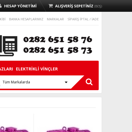
HESAP YÖNETİMİ
ALIŞVERİŞ SEPETİNİZ
(BOŞ)
KİBİ
BANKA HESAPLARIMIZ
MARKALAR
SİPARİŞ İPTAL / İADE
AZLARI
ELEKTRİKLİ VİNÇLER