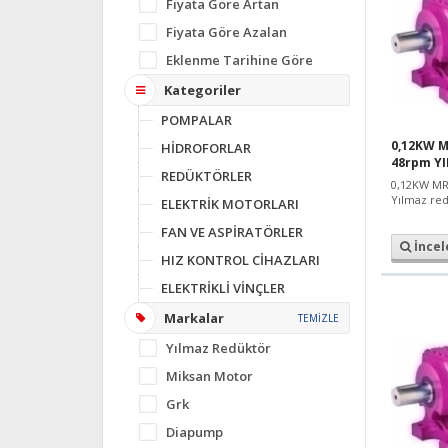
Fiyata Göre Artan
Fiyata Göre Azalan
Eklenme Tarihine Göre
Kategoriler
POMPALAR
0,12KW M
HİDROFORLAR
48rpm Y
REDÜKTÖRLER
0,12KW MR
Yılmaz red
ELEKTRİK MOTORLARI
FAN VE ASPİRATÖRLER
İncel
HIZ KONTROL CİHAZLARI
ELEKTRİKLİ VİNÇLER
Markalar
TEMİZLE
Yılmaz Redüktör
Miksan Motor
Grk
Diapump