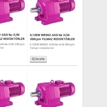
-G63/4a i3,90
0,12KW MR002-G63/4a i4,56
AZ REDÜKTÖRLER
300rpm YILMAZ REDÜKTÖRLER
63/4a i3,90 350rpm
0,12KW MR002-G63/4a i4,56 300rpm
ler
Yılmaz redüktörler
İncele